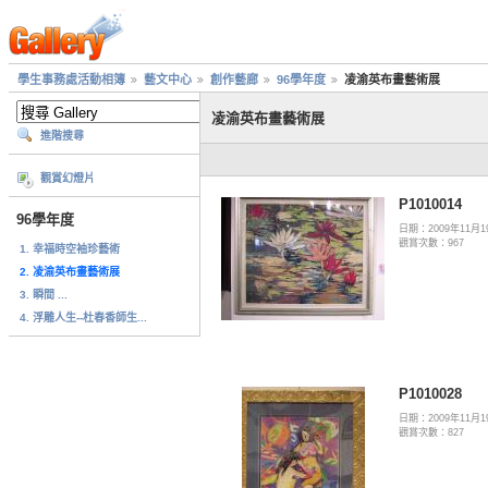
學生事務處活動相簿
藝文中心
創作藝廊
96學年度
凌渝英布畫藝術展
凌渝英布畫藝術展
進階搜尋
觀賞幻燈片
P1010014
96學年度
日期：2009年11月1
觀賞次數：967
1. 幸福時空袖珍藝術
2. 凌渝英布畫藝術展
3. 瞬間 ...
4. 浮雕人生--杜春香師生...
P1010028
日期：2009年11月1
觀賞次數：827