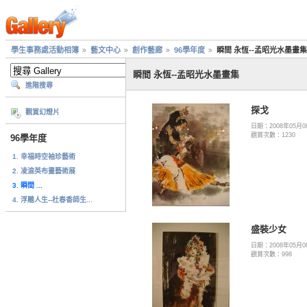
學生事務處活動相簿
藝文中心
創作藝廊
96學年度
瞬間 永恆--孟昭光水墨畫集
瞬間 永恆--孟昭光水墨畫集
進階搜尋
探戈
觀賞幻燈片
日期：2008年05月0
觀賞次數：1230
96學年度
1. 幸福時空袖珍藝術
2. 凌渝英布畫藝術展
3. 瞬間 ...
4. 浮雕人生--杜春香師生...
盛裝少女
日期：2008年05月0
觀賞次數：998