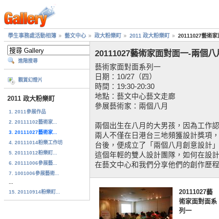
學生事務處活動相簿
藝文中心
政大粉樂町
2011 政大粉樂町
20111027藝
20111027藝術家面對面一-兩個八
進階搜尋
藝術家面對面系列一
日期：10/27（四）
觀賞幻燈片
時間：19:30-20:30
地點：藝文中心藝文走廊
2011 政大粉樂町
參展藝術家：兩個八月
1. 2011參展作品
2. 20111102藝術家...
兩個出生在八月的大男孩，因為工作
3. 20111027藝術家...
兩人不僅在日港台三地頻獲設計獎項，
4. 20111014粉樂工作坊
台後，便成立了「兩個八月創意設計
5. 20111012粉樂町...
這個年輕的雙人設計團隊，如何在設
6. 20111006參展藝...
在藝文中心和我們分享他們的創作歷
7. 1001006參展藝術...
...
20111027藝
15. 20110914粉樂町...
術家面對面系
列一