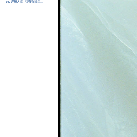
15. 浮雕人生--杜春香師生...