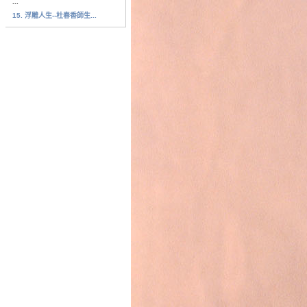
...
15. 浮雕人生--杜春香師生...