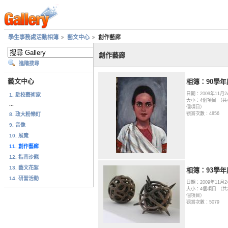
學生事務處活動相簿
藝文中心
創作藝廊
創作藝廊
進階搜尋
藝文中心
相簿：90學年
日期：2009年11月2
1. 駐校藝術家
大小：4個項目 （共
...
個項目）
觀賞次數：4856
8. 政大粉樂町
9. 音像
10. 展覽
11. 創作藝廊
12. 指南沙龍
13. 藝文花絮
相簿：93學年
14. 研習活動
日期：2009年11月2
大小：4個項目 （共2
個項目）
觀賞次數：5079