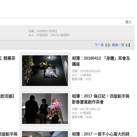
登入
日期：2009年07月08日
大小：47個項目 （共1521個項目）
下一頁
最後一頁
作工 開幕茶
相簿：20180412 「身體」茶會及
講座
日期：2018年04月18日
大小：11個項目
觀賞次數：4337
一起活過】
相簿：2017 偽日記，活版鉛字與
影像書寫創作茶會
日期：2017年10月11日
大小：87個項目
觀賞次數：6636
，活版鉛字與
相簿：2017 一首不小心寫大的詩_