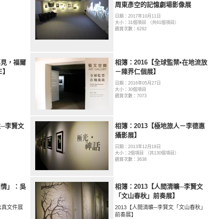
周東彥空的記憶劇場影像展
日期：2017年10月11日
大小：31個項目 （共61個項目）
觀賞次數：6292
再見，福爾
相簿：2016【全球監禁•在地流放
CE】
－陳界仁個展】
日期：2016年05月27日
大小：30個項目
觀賞次數：7073
秋─李賢文
相簿：2013【極地旅人－李德惠
攝影展】
日期：2013年12月18日
大小：2個項目 （共130個項目）
觀賞次數：3638
真情」：吳
相簿：2013【人間清曠─李賢文
「文山春秋」前奏展】
念真文件展
2013【人間清曠─李賢文「文山春秋」
前奏展】