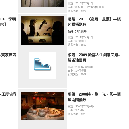
日期：2013年07月10日
大小：3個項目 （共126個項目）
觀賞次數：3920
plus－李明
相簿：2011《歲月‧風景》—張
s個展】
照堂攝影展
攝影：楊懿琴
日期：2011年04月18日
大小：60個項目
觀賞次數：8603
--賀家溱西
相簿：2009 歡喜人生創意回顧--
解崙油畫展
日期：2009年08月31日
大小：14個項目
觀賞次數：5908
路—印度佛教
相簿：2008映‧像‧光‧影—陳
啟南陶藝展
日期：2009年07月03日
大小：3個項目
觀賞次數：3921