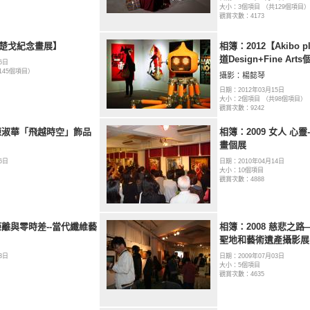
大小：3個項目 （共129個項目）
觀賞次數：4173
【楚戈紀念畫展】
相簿：2012【Akibo 
道Design+Fine Art
6日
145個項目）
攝影：楊懿琴
日期：2012年03月15日
大小：2個項目 （共98個項目）
觀賞次數：9242
 陳淑華「飛越時空」飾品
相簿：2009 女人 心靈
畫個展
6日
日期：2010年04月14日
大小：10個項目
觀賞次數：4888
 距離與零時差--當代纖維藝
相簿：2008 慈悲之
聖地和藝術遺產攝影展
3日
日期：2009年07月03日
大小：5個項目
觀賞次數：4635