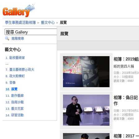
學生事務處活動相簿
藝文中心
展覽
展覽
進階搜尋
藝文中心
1. 駐校藝術家
相簿：2019
...
紙的第四人稱
7. 臺北藝術節@政大
日期：2019年04月1
8. 政大粉樂町
大小：33個項目
觀賞次數：6667
9. 音像
10. 展覽
11. 創作藝廊
相簿：偽日記
12. 指南沙龍
作
13. 藝文花絮
日期：2017年04月1
大小：20個項目
14. 研習活動
觀賞次數：4960
相簿：2017