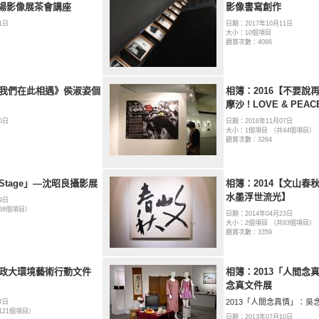
場影像展茶會講座
影像書寫創作
1日
日期：2017年10月11日
大小：10個項目
觀賞次數：4086
6《我們在此相遇》侯淑姿個
相簿：2016【不要說
摩沙 ! LOVE & PEA
0日
日期：2016年11月07日
大小：1個項目 （共44個項目）
觀賞次數：3264
「Stage」—沈昭良攝影展
相簿：2014【文山春
水墨浮世流光】
9日
68個項目）
日期：2014年04月23日
大小：2個項目 （共93個項目）
觀賞次數：3359
【政大環境藝術行動文件
相簿：2013「人間念
念真文件展
2013「人間念真情」：吳
7日
121個項目）
日期：2013年07月10日