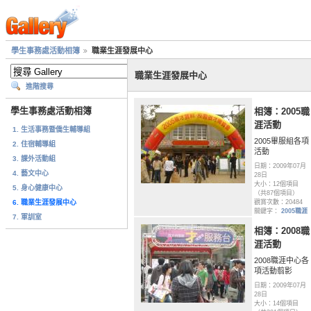
學生事務處活動相簿
職業生涯發展中心
職業生涯發展中心
進階搜尋
學生事務處活動相簿
相簿：2005職
涯活動
1. 生活事務暨僑生輔導組
2005畢服組各項
2. 住宿輔導組
活動
3. 課外活動組
日期：2009年07月
4. 藝文中心
28日
大小：12個項目
5. 身心健康中心
（共87個項目）
6. 職業生涯發展中心
觀賞次數：20484
關鍵字：
2005職涯
7. 軍訓室
相簿：2008職
涯活動
2008職涯中心各
項活動翦影
日期：2009年07月
28日
大小：14個項目