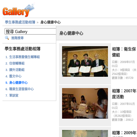
學生事務處活動相簿
身心健康中心
身心健康中心
進階搜尋
學生事務處活動相簿
相簿：衛生保
健組
1. 生活事務暨僑生輔導組
日期：2009年07月
2. 住宿輔導組
01日
3. 課外活動組
大小：9個項目 （共
2542個項目）
4. 藝文中心
觀賞次數：65729
5. 身心健康中心
6. 職業生涯發展中心
相簿：2007年
7. 軍訓室
度活動
日期：2007年01月
01日
大小：10個項目
（共282個項目）
觀賞次數：20912
相簿：2009年