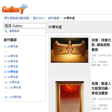
學生事務處活動相簿
藝文中心
創作藝廊
97學年度
97學年度
進階搜尋
創作藝廊
相簿：映像光
影--陳啟南陶
1. 90學年度
藝展
...
日期：2009年11月1
5. 94學年度
日
6. 95學年度
大小：19個項目
觀賞次數：3543
7. 96學年度
8. 97學年度
9. 98學年度
10. 99學年度
相簿：歡喜人
11. 100學年度
生創意回顧--
...
解崙油畫展
16. 105學年度
日期：2010年04月2
日
大小：44個項目
觀賞次數：4565