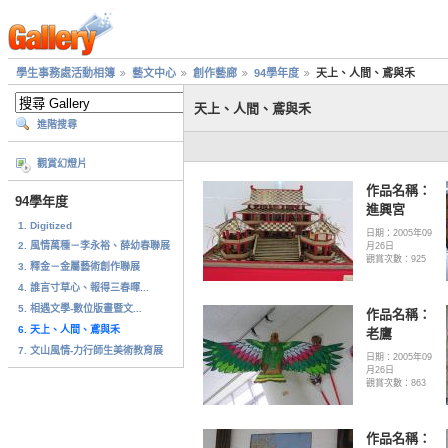
學生事務處活動相簿
藝文中心
創作藝廊
94學年度
天上、人間、鳶與禾
天上、人間、鳶與禾
進階搜尋
觀賞幻燈片
作品名稱：
94學年度
進興宮
1. Digitized
日期：2005年09
2. 風情萬種－李永裕、薛幼春聯展
月26日
觀賞次數：925
3. 釋金－金屬藝術創作聯展
4. 誰言寸草心、報得三春暉...
5. 相遇文學-數位版畫暨文...
作品名稱：
6. 天上、人間、鳶與禾
老鷹
7. 文山風情-力行師生美術教育展
日期：2005年09
月26日
觀賞次數：863
作品名稱：