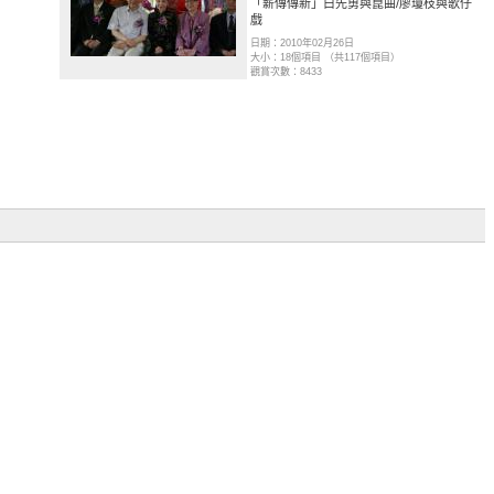
「薪傳傳新」白先勇與崑曲/廖瓊枝與歌仔
戲
）
日期：2010年02月26日
大小：18個項目 （共117個項目）
觀賞次數：8433