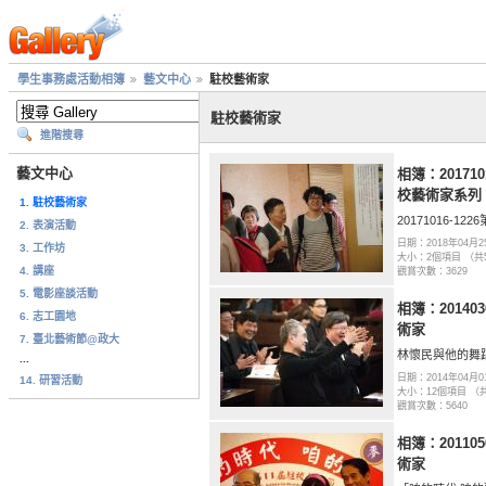
學生事務處活動相簿
藝文中心
駐校藝術家
駐校藝術家
進階搜尋
藝文中心
相簿：20171
校藝術家系列
1. 駐校藝術家
20171016-
2. 表演活動
日期：2018年04月2
3. 工作坊
大小：2個項目 （共
4. 講座
觀賞次數：3629
5. 電影座談活動
相簿：20140
6. 志工園地
術家
7. 臺北藝術節@政大
林懷民與他的舞
...
日期：2014年04月0
14. 研習活動
大小：12個項目 （
觀賞次數：5640
相簿：20110
術家