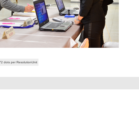
72 dots per ResolutionUnit