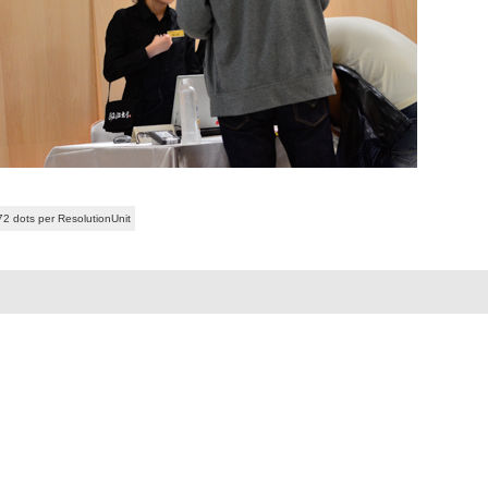
72 dots per ResolutionUnit