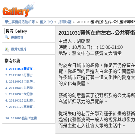
學生事務處活動相簿
藝文中心
指南沙龍
20111031藝術在你左右--公共藝術與
20111031藝術在你左右--公共
進階搜尋
主講人：胡朝聖
時間：10月31日(一) 19:00-21:00
觀賞幻燈片
地點：藝文中心二樓舜文大講堂
指南沙龍
對於今日城市的想像，你是否仍停留在
1. 20111031藝術在...
覽，你想到的是進入白盒子的空間體驗
2. 20111013打開古...
許多城市正進行著一個文化性的變身大
3. 20110927肉身解...
的文化有機體。
4. 20110408世紀物...
5. 20110328世紀物...
藝術的創意豐富了視野所及的公共場
6. 20110315世紀物...
充滿新鮮活力的展覽館。
7. 20101123李屏賓...
...
從粉樂町的巷弄美學到種子計畫的藝
16. 981009嵇若昕主講...
過當代藝術挑戰一般人的視界與想像力
而是主動走入社會大眾的生活中。