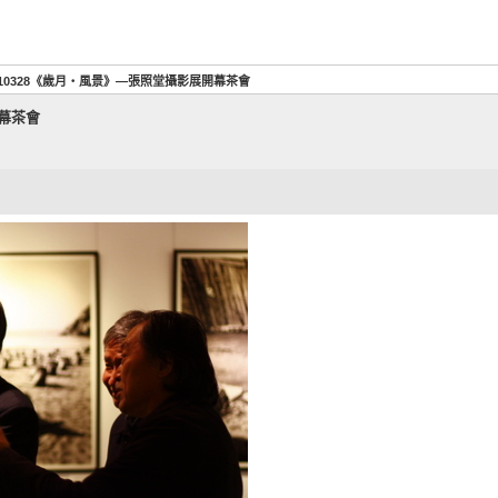
110328《歲月‧風景》—張照堂攝影展開幕茶會
開幕茶會