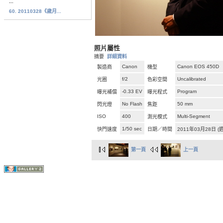
...
60. 20110328《歲月...
照片屬性
摘要
詳細資料
Canon
Canon EOS 450D
製造商
機型
f/2
Uncalibrated
光圈
色彩空間
-0.33 EV
Program
曝光補償
曝光程式
No Flash
50 mm
閃光燈
焦距
ISO
400
Multi-Segment
測光模式
1/50 sec
快門速度
日期／時間
2011年03月28日 (
第一頁
上一頁