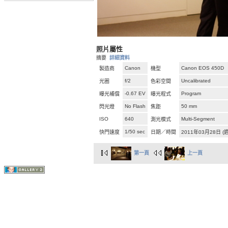
照片屬性
摘要
詳細資料
Canon
Canon EOS 450D
製造商
機型
f/2
Uncalibrated
光圈
色彩空間
-0.67 EV
Program
曝光補償
曝光程式
No Flash
50 mm
閃光燈
焦距
ISO
640
Multi-Segment
測光模式
1/50 sec
快門速度
日期／時間
2011年03月28日 (
第一頁
上一頁