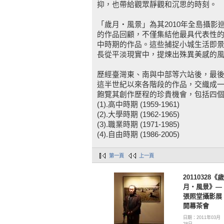
抑，也帶給觀眾靜觀和沉思的時刻。
「歲月‧風景」為其2010年全島攝影巡迴
的作品回顧，不僅集結他最具代表性
中時期的作品。這些捕捉小城生活即
長從平淡現實中，提煉出殊異美感的
歷經臺灣東、南與中部等六站後，最
這半世紀以來各階段的作品，交織成
飽覽其創作歷程的珍貴機會，包括四
(1).高中時期 (1959-1961)
(2).大學時期 (1962-1965)
(3).職業時期 (1971-1985)
(4).自由時期 (1986-2005)
第一頁
上一頁
20110328《歲
月‧風景》—
張照堂攝影展
開幕茶會
日期：2011年03月
28日