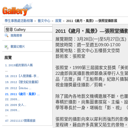
學生事務處活動相簿
藝文中心
展覽
2011《歲月‧風景》—張照堂攝影展
2011《歲月‧風景》—張照堂攝
進階搜尋
展覽期間：3月28日(一)至5月27日(五)
開放時間：週一至週五09:00-17:00
觀賞幻燈片
展覽地點：藝文中心五樓藝文空間
藝術家：張照堂
展覽
1. 2019紙的第四人稱
張照堂，1999第三屆國家文藝獎「
...
22歲即與其攝影教師鄭桑溪舉行人生第
18. 2013【人間清曠─李...
品「古厝」與「王船祭典」紀錄片攝
19. 2012【楚戈紀念畫展】
視金鐘獎最佳攝影／剪輯。
20. 2012【Akibo ...
21. 2011《歲月‧風景》...
除了國內各地藝文機構邀展不斷，也
22. 2009...
專精於攝影，尚集圖書撰寫、主編、
23. 2009 女人...
學等專長於一身，堪稱在「影、視」
24. 2009...
...
張照堂的攝影向來以犀利而強烈的影
47. 20211117開幕座談
里程碑，藉由許多真實又陌生的景物